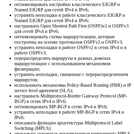
оптимизировать настройки классического EIGRP и
Named EIGRP для сетей IPv4 и IPv6;
устранять неполадки в работе классического EIGRP и
Named EIGRP для сетей IPv4 и IPv6;
настраивать Open Shortest Path First (OSPF)v2 и OSPFv3
для сетей IPv4 и IPv6;
оптимизировать схемы маршрутизации, которые
построены на основе протоколов OSPFv2 и OSPFv3;
устранять неполадки в работе OSPFv2 в сетях IPv4 и в
работе OSPFv3;
перераспределять маршруты в разных доменах
маршрутизации с использованием механизмов
фильтрации;
устранять неполадки, связанные с перераспределением
маршрутов;
использовать механизмы Policy-Based Routing (PBR) и IP
service level agreement (SLA);
настраивать Multiprotocol-Border Gateway Protocol (MP-
BGP) в сетях IPv4 и IPv6;
оптимизировать MP-BGP в сетях IPv4 и IPv6;
устранять неполадки в работе MP-BGP в сетях IPv4 и
IPv6;
описывать функции архитектуры Multiprotocol Label
Switching (MPLS);
описывать основные архитектурные компоненты MPLS