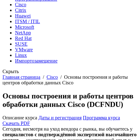
Cisco
Citrix
Huawei
ITSM / ITIL
Microsoft
NetApp
Red Hat
SUSE
VMware
Linux
Импортозамещение
Скрыть
Главная страница
/
Cisco
/
Основы построения и работы
центров обработки данных Cisco
Основы построения и работы центров
обработки данных Cisco (DCFNDU)
Описание курса
Даты и регистрация
Программа курса
Скачать PDF
Сегодня, несмотря на уход вендора с рынка, вы обучаетесь у
специалистов с подтверждённой экспертизой высочайшего