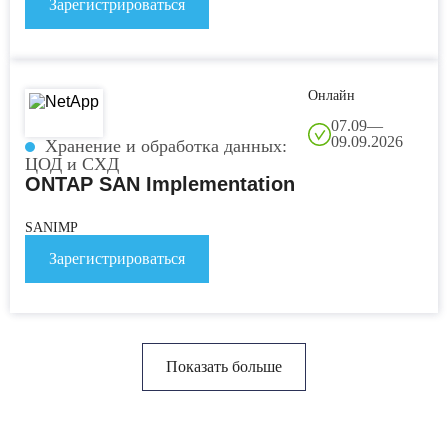
Зарегистрироваться
P
И
W
Z
Онлайн
C
07.09—
C
09.09.2026
Хранение и обработка данных:
H
ЦОД и СХД
ONTAP SAN Implementation
I
M
N
SANIMP
R
Зарегистрироваться
L
Показать больше