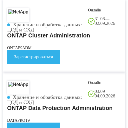
Онлайн
31.08—
02.09.2026
Хранение и обработка данных:
ЦОД и СХД
ONTAP Cluster Administration
ONTAP9ADM
Зарегистрироваться
Э
Онлайн
A
U
03.09—
04.09.2026
Хранение и обработка данных:
ЦОД и СХД
P
ONTAP Data Protection Administration
B
К
DATAPROT9
K