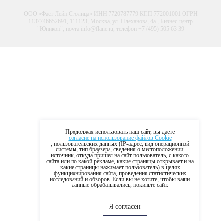
ООО «Фаст Лейн Столица» ИНН 7720787779 КПП 772001001 ОГРН
1137746652691, 111123, Москва, ул. Плеханова, 4а , Бизнес-центр
"Юникон", почта info@flane.ru, телефон +7 (495) 505 63 39
Продолжая использовать наш сайт, вы даете
согласие на использование файлов Cookie
, пользовательских данных (IP-адрес, вид операционной
системы, тип браузера, сведения о местоположении,
источник, откуда пришел на сайт пользователь, с какого
сайта или по какой рекламе, какие страницы открывает и на
какие страницы нажимает пользователь) в целях
функционирования сайта, проведения статистических
исследований и обзоров. Если вы не хотите, чтобы ваши
данные обрабатывались, покиньте сайт.
Я согласен