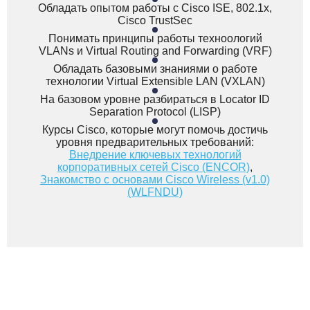
Обладать опытом работы с Cisco ISE, 802.1x,
Cisco TrustSec
Понимать принципы работы техноологий
VLANs и Virtual Routing and Forwarding (VRF)
Обладать базовыми знаниями о работе
технологии Virtual Extensible LAN (VXLAN)
На базовом уровне разбираться в Locator ID
Separation Protocol (LISP)
Курсы Cisco, которые могут помочь достичь
уровня предварительных требований:
Внедрение ключевых технологий
корпоративных сетей Cisco (ENCOR)
,
Знакомство с основами Cisco Wireless (v1.0)
Э
(WLFNDU)
A
U
P
B
К
K