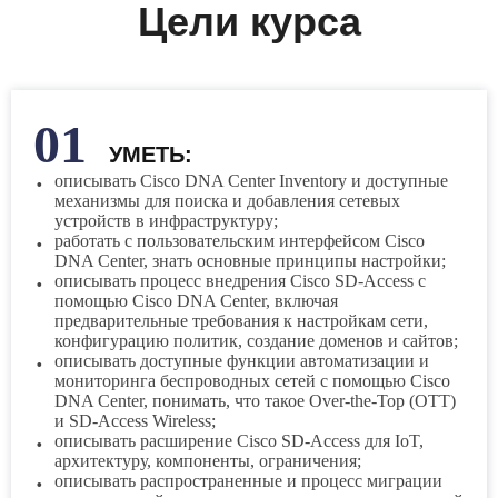
Цели курса
P
И
W
Z
C
УМЕТЬ:
C
H
описывать Cisco DNA Center Inventory и доступные
механизмы для поиска и добавления сетевых
I
устройств в инфраструктуру;
M
работать с пользовательским интерфейсом Cisco
N
DNA Center, знать основные принципы настройки;
R
описывать процесс внедрения Cisco SD-Access с
помощью Cisco DNA Center, включая
предварительные требования к настройкам сети,
конфигурацию политик, создание доменов и сайтов;
L
описывать доступные функции автоматизации и
мониторинга беспроводных сетей с помощью Cisco
DNA Center, понимать, что такое Over-the-Top (OTT)
и SD-Access Wireless;
описывать расширение Cisco SD-Access для IoT,
архитектуру, компоненты, ограничения;
описывать распространенные и процесс миграции