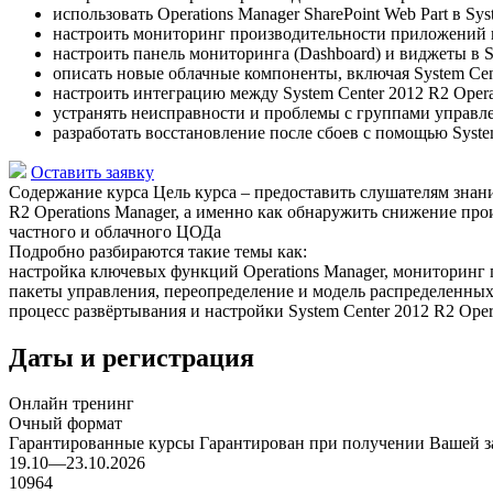
использовать Operations Manager SharePoint Web Part в Sys
настроить мониторинг производительности приложений и 
настроить панель мониторинга (Dashboard) и виджеты в Sy
описать новые облачные компоненты, включая System Center
настроить интеграцию между System Center 2012 R2 Opera
устранять неисправности и проблемы с группами управлен
разработать восстановление после сбоев с помощью System
Оставить заявку
Содержание курса
Цель курса – предоставить слушателям знан
R2 Operations Manager, а именно как обнаружить снижение про
частного и облачного ЦОДа
Подробно разбираются такие темы как:
настройка ключевых функций Operations Manager, мониторинг
пакеты управления, переопределение и модель распределенны
процесс развёртывания и настройки System Center 2012 R2 Oper
Даты и регистрация
Онлайн тренинг
Очный формат
Гарантированные курсы
Гарантирован при получении Вашей з
19.10—23.10.2026
10964