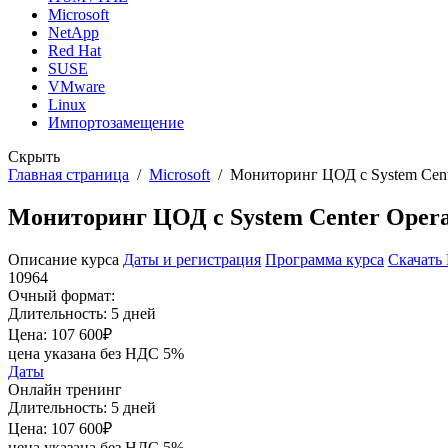
Microsoft
NetApp
Red Hat
SUSE
VMware
Linux
Импортозамещение
Скрыть
Главная страница
/
Microsoft
/
Мониторинг ЦОД с System Cente
Мониторинг ЦОД с System Center Operat
Описание курса
Даты и регистрация
Программа курса
Скачать
10964
Очный формат:
Длительность:
5 дней
Цена:
107 600₽
цена указана без НДС 5%
Даты
Онлайн тренинг
Длительность:
5 дней
Цена:
107 600₽
цена указана без НДС 5%