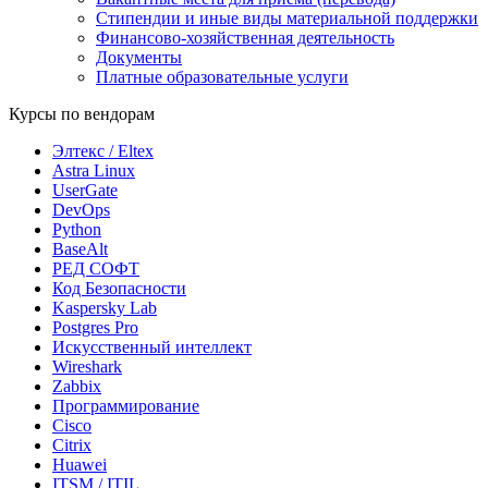
Стипендии и иные виды материальной поддержки
Финансово-хозяйственная деятельность
Документы
Платные образовательные услуги
Курсы по вендорам
Элтекс / Eltex
Astra Linux
UserGate
DevOps
Python
BaseAlt
РЕД СОФТ
Код Безопасности
Kaspersky Lab
Postgres Pro
Искусственный интеллект
Wireshark
Zabbix
Программирование
Cisco
Citrix
Huawei
ITSM / ITIL