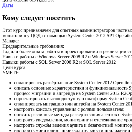
Даты
Кому следует посетить
Этот курс предназначен для опытных администраторов частн
мониторингу ЦОДа с помощью System Center 2012 SP1 Operation
Manager
Предварительные требования:
Год или более опыта работы в проектировании и реализации стр
Навыки работы с Windows Server 2008 R2 и Windows Server 201
Навыки работы с SQL Server 2008 R2 и SQL Server 2012
Цели курса
УМЕТЬ:
спланировать развёртывание System Center 2012 Operation
описать основные характеристики и функциональность Sy
процесс миграции и апгрейда на System Center 2012 R2Ope
спроектировать высокодоступную платформу System Center
спланировать миграцию или апгрейд на System Center 201
настроить консоль управления с ролями пользователя;
описать различные методы развертывания агентов с Syste
настроить уведомления, мониторинг и отслеживание уровн
настроить службы ведения аудита и безагентный монитори
настроить мониторинг производительности приложений и 