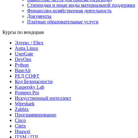
Стипендии и иные виды материальной поддержки
Финансово-хозяйственная деятельность
Документы
Платные образовательные услуги
Курсы по вендорам
Элтекс / Eltex
Astra Linux
UserGate
DevOps
Python
BaseAlt
РЕД СОФТ
Код Безопасности
Kaspersky Lab
Postgres Pro
Искусственный интеллект
Wireshark
Zabbix
Программирование
Cisco
Citrix
Huawei
ITSM / ITIL