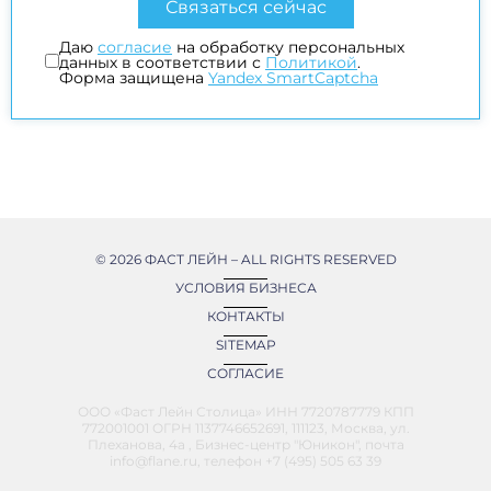
Даю
согласие
на обработку персональных
данных в соответствии с
Политикой
.
Форма защищена
Yandex SmartCaptcha
© 2026 ФАСТ ЛЕЙН – ALL RIGHTS RESERVED
УСЛОВИЯ БИЗНЕСА
КОНТАКТЫ
SITEMAP
СОГЛАСИЕ
ООО «Фаст Лейн Столица» ИНН 7720787779 КПП
772001001 ОГРН 1137746652691, 111123, Москва, ул.
Плеханова, 4а , Бизнес-центр "Юникон", почта
info@flane.ru, телефон +7 (495) 505 63 39