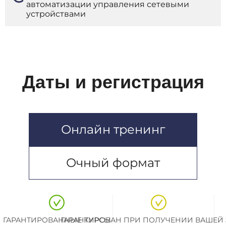
автоматизации управления сетевыми
P
устройствами
И
W
Z
C
C
Даты и регистрация
H
I
M
N
R
Онлайн тренинг
L
Очный формат
ГАРАНТИРОВАННЫЕ КУРСЫ
ГАРАНТИРОВАН ПРИ ПОЛУЧЕНИИ ВАШЕЙ