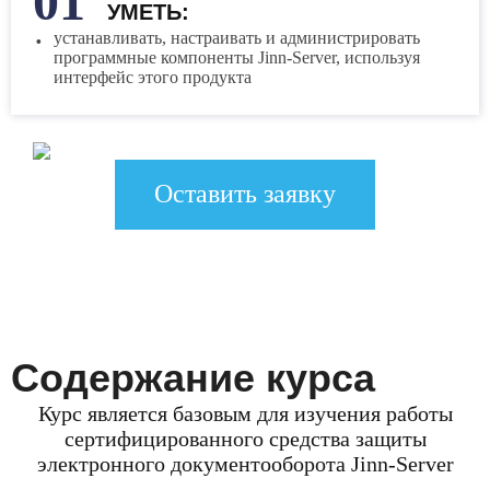
УМЕТЬ:
устанавливать, настраивать и администрировать
программные компоненты Jinn-Server, используя
интерфейс этого продукта
Оставить заявку
Э
A
U
Содержание курса
P
Курс является базовым для изучения работы
B
сертифицированного средства защиты
К
электронного документооборота Jinn-Server
K