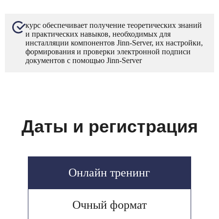
P
И
курс обеспечивает получение теоретических знаний
W
и практических навыков, необходимых для
Z
инсталляции компонентов Jinn-Server, их настройки,
формирования и проверки электронной подписи
C
документов с помощью Jinn-Server
C
H
I
M
N
R
Даты и регистрация
L
Онлайн тренинг
Очный формат