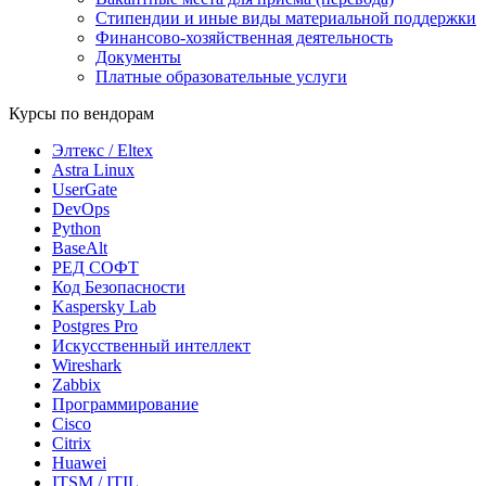
Стипендии и иные виды материальной поддержки
Финансово-хозяйственная деятельность
Документы
Платные образовательные услуги
Курсы по вендорам
Элтекс / Eltex
Astra Linux
UserGate
DevOps
Python
BaseAlt
РЕД СОФТ
Код Безопасности
Kaspersky Lab
Postgres Pro
Искусственный интеллект
Wireshark
Zabbix
Программирование
Cisco
Citrix
Huawei
ITSM / ITIL