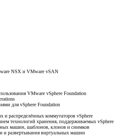
VMware NSX и VMware vSAN
пользования VMware vSphere Foundation
rations
ями для vSphere Foundation
ых и распределённых коммутаторов vSphere
анием технологий хранения, поддерживаемых vSphere
льных машин, шаблонов, клонов и снимков
ми и развертывания виртуальных машин