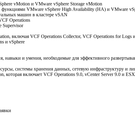
here vMotion и VMware vSphere Storage vMotion
функциями VMware vSphere High Availability (HA) и VMware vSph
туальных машин в кластере vSAN
VCF Operations
 Supervisor
n, включая VCF Operations Collector, VCF Operations for Logs и 
s и vSphere
ия, навыки и умения, необходимые для эффективного развертыв
ресурсы, системы хранения данных, сетевую инфраструктуру и л
, которая включает VCF Operations 9.0, vCenter Server 9.0 и ESX 
аявки