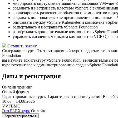
мигрировать виртуальные машины с помощью VMware vSp
создавать и настраивать кластеры vSphere с включёнными 
анализировать размещение объектов и компонентов вир
создавать пользовательские представления и политики в 
описывать службу vSphere Kubernetes и компонент vSphere
развёртывать и настраивать vSphere Foundation
развёртывать дополнительные компоненты vSphere Foundatio
управлять жизненным циклом компонентов VCF Operation
Оставить заявку
Содержание курса
Этот пятидневный курс предоставляет знан
Foundation
вы изучите архитектуру vSphere Foundation, вычислительные 
курс готовит вас к администрированию среды vSphere Foundation
Даты и регистрация
Онлайн тренинг
Очный формат
Гарантированные курсы
Гарантирован при получении Вашей з
10.08—14.08.2026
VVFBMO
Это FLEX курс
Онлайн
Зарегистрироваться