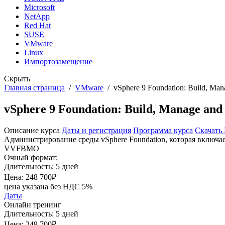
Microsoft
NetApp
Red Hat
SUSE
VMware
Linux
Импортозамещение
Скрыть
Главная страница
/
VMware
/
vSphere 9 Foundation: Build, Man
vSphere 9 Foundation: Build, Manage a
Описание курса
Даты и регистрация
Программа курса
Скачать
Администрирование среды vSphere Foundation, которая включает 
VVFBMO
Очный формат:
Длительность:
5 дней
Цена:
248 700₽
цена указана без НДС 5%
Даты
Онлайн тренинг
Длительность:
5 дней
Цена:
248 700₽