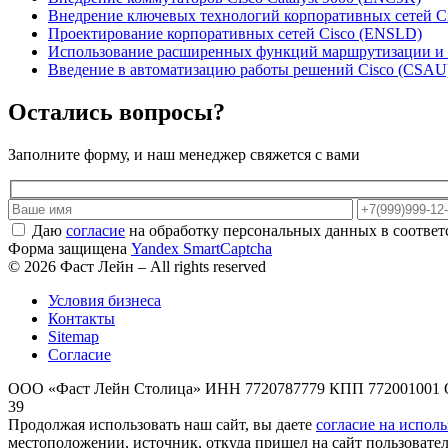
Внедрение ключевых технологий корпоративных сетей C
Проектирование корпоративных сетей Cisco (ENSLD)
Использование расширенных функций маршрутизации и вн
Введение в автоматизацию работы решений Cisco (CSAU
Остались вопросы?
Заполните форму, и наш менеджер свяжется с вами
Даю
согласие
на обработку персональных данных в соответ
Форма защищена
Yandex SmartCaptcha
© 2026 Фаст Лейн – All rights reserved
Условия бизнеса
Контакты
Sitemap
Согласие
ООО «Фаст Лейн Столица» ИНН 7720787779 КПП 772001001 ОГРН 
39
Продолжая использовать наш сайт, вы даете
согласие на испол
местоположении, источник, откуда пришел на сайт пользователь