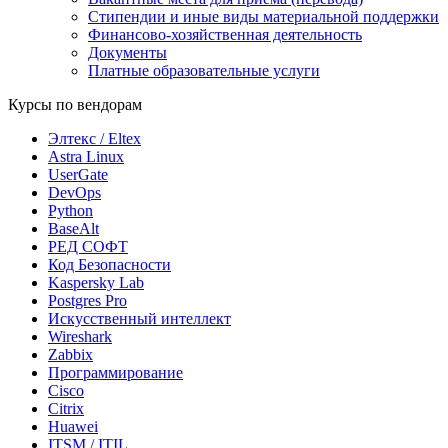
Стипендии и иные виды материальной поддержки
Финансово-хозяйственная деятельность
Документы
Платные образовательные услуги
Курсы по вендорам
Элтекс / Eltex
Astra Linux
UserGate
DevOps
Python
BaseAlt
РЕД СОФТ
Код Безопасности
Kaspersky Lab
Postgres Pro
Искусственный интеллект
Wireshark
Zabbix
Программирование
Cisco
Citrix
Huawei
ITSM / ITIL