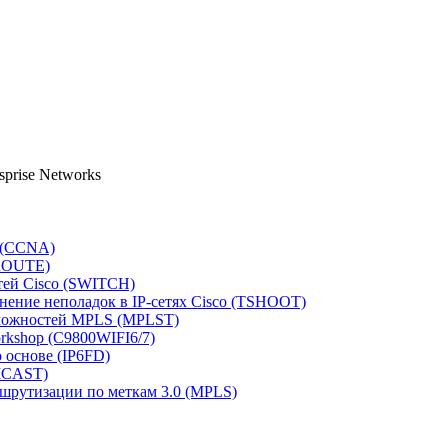
sprise Networks
o (CCNA)
(ROUTE)
тей Cisco (SWITCH)
анение неполадок в IP-сетях Cisco (TSHOOT)
озможностей MPLS (MPLST)
Workshop (C9800WIFI6/7)
о основе (IP6FD)
MCAST)
шрутизации по меткам 3.0 (MPLS)