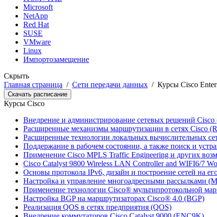
Microsoft
NetApp
Red Hat
SUSE
VMware
Linux
Импортозамещение
Скрыть
Главная страница
/
Сети передачи данных
/
Курсы Cisco Enter
Скачать расписание
Курсы Cisco
Внедрение и администрирование сетевых решений Cisc
Расширенные механизмы маршрутизации в сетях Cisco 
Расширенные технологии локальных вычислительных се
Поддержание в рабочем состоянии, а также поиск и устр
Применение Cisco MPLS Traffic Engineering и других в
Cisco Catalyst 9800 Wireless LAN Controller and WIFI6/7 
Основы протокола IPv6, дизайн и построение сетей на ег
Настройка и управление многоадресными рассылками (
Применение технологии Cisco® мультипротокольной мар
Настройка BGP на маршрутизаторах Cisco® 4.0 (BGP)
Реализация QOS в сетях предприятия (QOS)
Внедрение коммутаторов Cisco Catalyst 9000 (ENC9K)