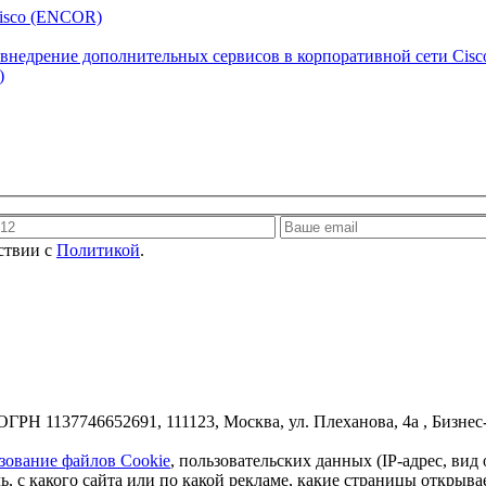
isco (ENCOR)
едрение дополнительных сервисов в корпоративной сети Cisco
)
ствии с
Политикой
.
1137746652691, 111123, Москва, ул. Плеханова, 4а , Бизнес-це
ьзование файлов Cookie
, пользовательских данных (IP-адрес, вид
, с какого сайта или по какой рекламе, какие страницы открыва